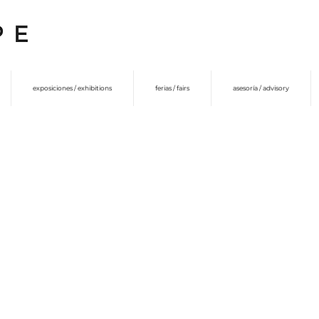
exposiciones / exhibitions
ferias / fairs
asesoría / advisory