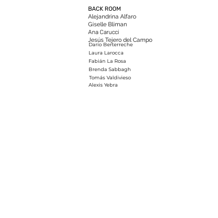
BACK ROOM
Alejandrina Alfaro
Giselle Bliman
A
na Carucci
Jesús Tejero del Campo
Darío Berterreche
Laura Larocca
Fabián La Rosa
Brenda Sabbagh
Tomás Valdivieso
Alexis Yebra