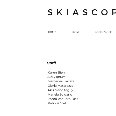
HOME
about
artistas / artists
Staff
Karen Biehl
Alai Ganuza
Mercedes Larreta
Gloria Matarazzo
​Aku Menditeguy
Mariela Soldano
Roma Vaquero Diaz
Patricia Viel